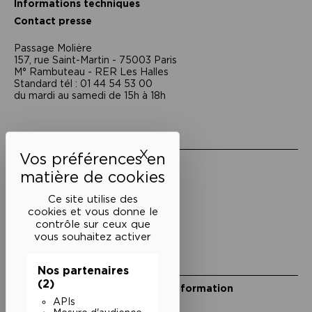
Informations techniques
Contact presse
Passage Moliėre
157, rue Saint-Martin - 75003 Paris
M° Rambuteau - RER Les Halles
Standard tél : 01 44 54 53 00
du mardi au samedi de 15h à 18h
Liens utiles
X
Masquer le bandeau des 
Mentions légales
Politique de confidentialité
Conditions générales de vente
Ce site utilise des
cookies et vous donne le
Cookies
contrôle sur ceux que
vous souhaitez activer
Restons en lien
Nos partenaires
(2)
Inscrivez-vous à notre lettre d’information
Suivez-nous sur les réseaux
APIs