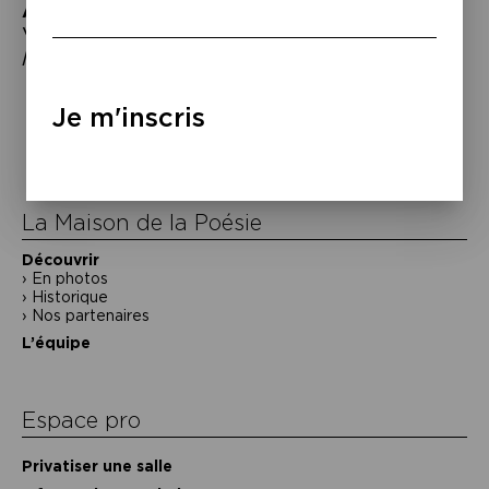
À lire
–
Véronique Aubouy et Mathieu Riboulet,
À
la lecture
, Grasset, coll. « Bleue », 2014.
Navigation
Je m'inscris
de
l’article
La Maison de la Poésie
Découvrir
En photos
Historique
Nos partenaires
L’équipe
Espace pro
Privatiser une salle