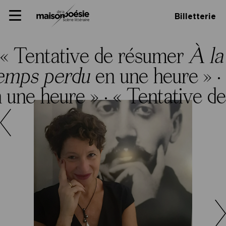
Skip
Panneau de gestion des cookies
Maison de la poésie
Primary
to
Billetterie
Menu
content
Scène
littéraire
« Tentative de résumer
À la
temps perdu
en une heure » ·
 une heure » ·
« Tentative d