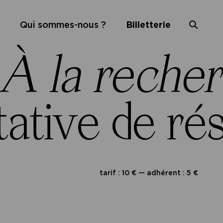
Qui sommes-nous ?
Billetterie
À la reche
tative de r
tarif : 10 € — adhérent : 5 €