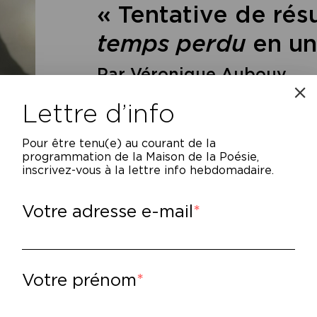
« Tentative de ré
temps perdu
en un
Par Véronique Aubouy
Lettre d’info
Pour être tenu(e) au courant de la
programmation de la Maison de la Poésie,
inscrivez-vous à la lettre info hebdomadaire.
Votre adresse e-mail
puis plus de vingt ans, l’artiste Véronique
tour de La Recherche du temps perdu de Ma
n travail est cette performance pendant laq
Votre prénom
cherche en une heure, montre en mains : « 
i a marqué à vie tant de lecteurs, je tente