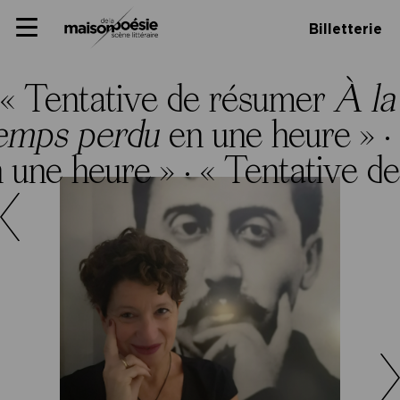
Skip
Panneau de gestion des cookies
Maison de la poésie
Primary
to
Billetterie
Menu
content
Scène
littéraire
« Tentative de résumer
À la
temps perdu
en une heure » ·
 une heure » ·
« Tentative d