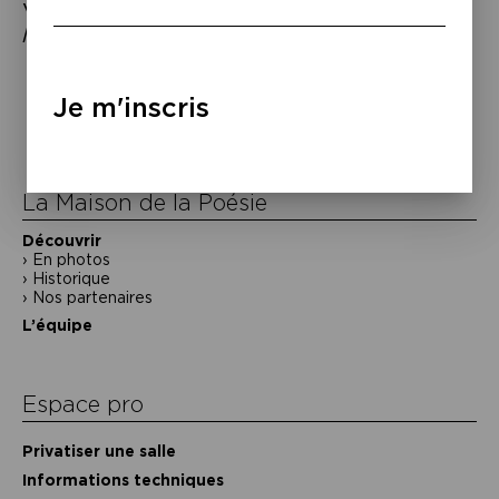
Véronique Aubouy et Mathieu Riboulet,
À
la lecture
, Grasset, coll. « Bleue », 2014.
Navigation
de
Je m'inscris
l’article
La Maison de la Poésie
Découvrir
En photos
Historique
Nos partenaires
L’équipe
Espace pro
Privatiser une salle
Informations techniques