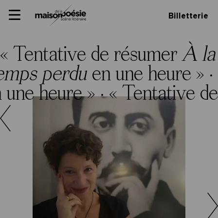
Skip
Panneau de gestion des cookies
Maison de la poésie
Primary
to
Billetterie
Menu
content
Scène
littéraire
« Tentative de résumer
À la
temps perdu
en une heure » ·
 une heure » ·
« Tentative d