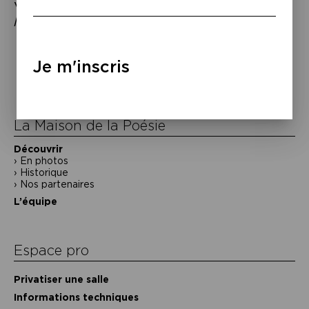
Véronique Aubouy et Mathieu Riboulet,
À
la lecture
, Grasset, coll. « Bleue », 2014.
Navigation
de
Je m'inscris
l’article
La Maison de la Poésie
Découvrir
En photos
Historique
Nos partenaires
L’équipe
Espace pro
Privatiser une salle
Informations techniques