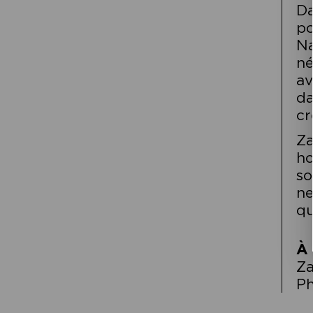
Da
po
Na
né
av
da
cr
Za
ho
so
ne
qu
À 
Za
Ph