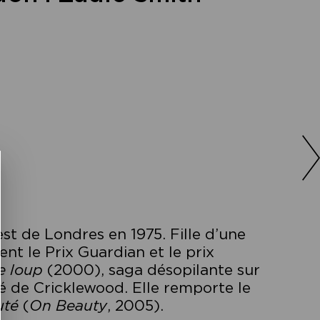
st de Londres en 1975. Fille d’une
ent le Prix Guardian et le prix
e loup
(2000), saga désopilante sur
ré de Cricklewood. Elle remporte le
uté
(
On Beauty
, 2005).