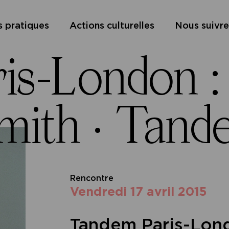
s pratiques
Actions culturelles
Nous suivre
s-London : 
mith ·
Tande
Rencontre
vendredi 17 avril 2015
Tandem Paris-Lond