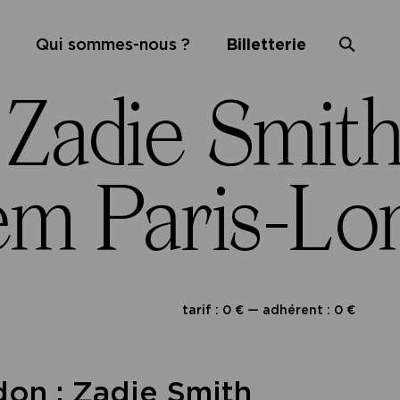
Qui sommes-nous ?
Billetterie
Zadie Smith
m Paris-Lon
tarif : 0 € — adhérent : 0 €
on : Zadie Smith