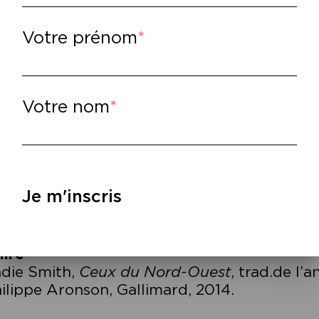
ns son dernier roman,
Ceux du Nord-Ouest
pulaire de Londres où elle a grandi. À l’app
Votre prénom
thalie, Félix et Nathan vivent toujours dans
s. Keisha est devenue Natalie pour masquer 
ocate. Idéaliste et généreuse, Leah vit un 
ns une association caritative. Nathan n’a p
Votre nom
oit bien s’en être sorti en s’apprêtant à conc
die Smith restitue avec finesse les affres pa
ntes irrépressibles et les fidélités impossible
uvenirs de ses personnages, et réussit à dre
Je m'inscris
rveux et désenchanté sur l’errance intérieu
artier de son enfance.
lire
–
die Smith,
Ceux du Nord-Ouest
, trad.de l
ilippe Aronson, Gallimard, 2014.