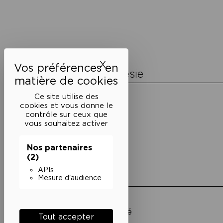
Navigation
de
l’article
X
Masquer le bandeau des 
La Maison de la Poésie
Découvrir
Ce site utilise des
En photos
cookies et vous donne le
Historique
contrôle sur ceux que
Nos partenaires
vous souhaitez activer
L’équipe
Nos partenaires
(2)
APIs
Liens utiles
Mesure d'audience
Mentions légales
Politique de confidentialité
Tout accepter