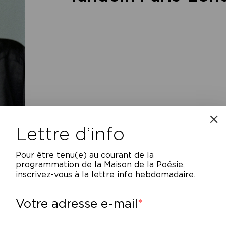
Lettre d’info
Pour être tenu(e) au courant de la
die Smith est née dans la banlieue nord-oue
programmation de la Maison de la Poésie,
inscrivez-vous à la lettre info hebdomadaire.
re jamaïcaine et d’un père anglais, elle obti
itbread du premier roman pour
Sourires d
Votre adresse e-mail
intégration dans le quartier londonien bigar
ange Prize for Fiction 2006 pour
De la bea