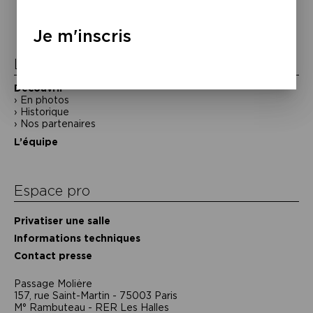
de
l’article
Je m'inscris
La Maison de la Poésie
Découvrir
En photos
Historique
Nos partenaires
L’équipe
Espace pro
Privatiser une salle
Informations techniques
Contact presse
Passage Moliėre
157, rue Saint-Martin - 75003 Paris
M° Rambuteau - RER Les Halles