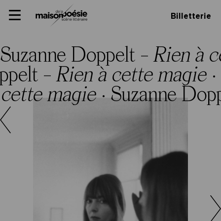
Skip
Panneau de gestion des cookies
Maison de la poésie
Primary
to
Billetterie
Menu
content
Scène
littéraire
Suzanne Doppelt –
Rien à c
ppelt –
Rien à cette magie
·
 cette magie
·
Suzanne Dopp