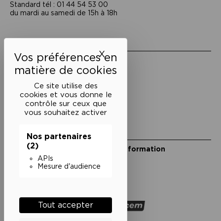
Standard tél : 01 44 54 53 00
du mardi au samedi de 15h à 18h
Liens utiles
X
Masquer le bandeau des 
Mentions légales
Politique de confidentialité
Conditions générales de vente
Ce site utilise des
cookies et vous donne le
Cookies
contrôle sur ceux que
vous souhaitez activer
Restons en lien
Nos partenaires
(2)
Inscrivez-vous à notre lettre d’information
Suivez-nous sur les réseaux
APIs
Mesure d'audience
Facebook
Instagram
YouTube
Soundcloud
Nos partenaires
Tout accepter