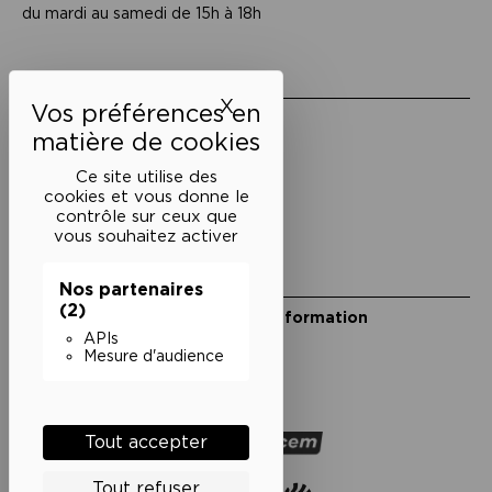
du mardi au samedi de 15h à 18h
Liens utiles
X
Masquer le bandeau des 
Mentions légales
Politique de confidentialité
Conditions générales de vente
Ce site utilise des
cookies et vous donne le
Cookies
contrôle sur ceux que
vous souhaitez activer
Restons en lien
Nos partenaires
(2)
Inscrivez-vous à notre lettre d’information
Suivez-nous sur les réseaux
APIs
Mesure d'audience
Facebook
Instagram
YouTube
Soundcloud
Nos partenaires
Tout accepter
Tout refuser