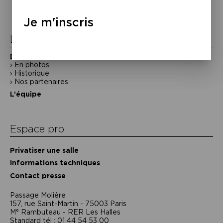
l’article
Je m'inscris
La Maison de la Poésie
Découvrir
En photos
Historique
Nos partenaires
L’équipe
Espace pro
Privatiser une salle
Informations techniques
Contact presse
Passage Moliėre
157, rue Saint-Martin - 75003 Paris
M° Rambuteau - RER Les Halles
Standard tél : 01 44 54 53 00