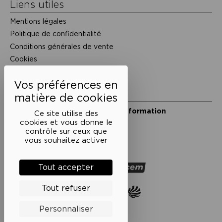
Liens utiles
Mentions légales
Politique de confidentialité
Conditions générales de vente
Cookies
Restons en lien
Inscrivez-vous à notre lettre d’information
Ce site utilise des
Suivez-nous sur les réseaux
cookies et vous donne le
contrôle sur ceux que
Facebook
Instagram
YouTube
Soundcloud
vous souhaitez activer
Nos partenaires
Tout accepter
Tout refuser
Personnaliser