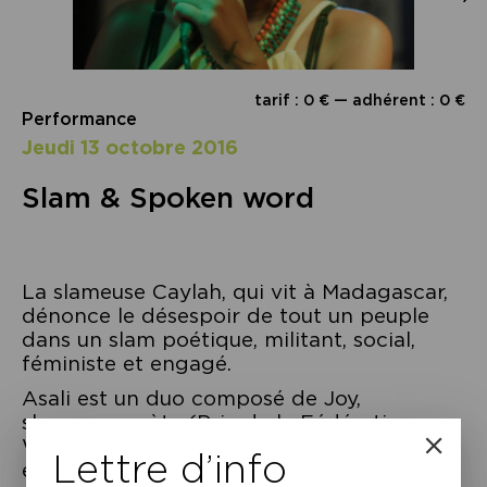
tarif : 0 € — adhérent : 0 €
Performance
jeudi 13 octobre 2016
Slam & Spoken word
La slameuse Caylah, qui vit à Madagascar,
dénonce le désespoir de tout un peuple
dans un slam poétique, militant, social,
féministe et engagé.
Asali est un duo composé de Joy,
slameuse-poète (Prix de la Fédération
Wallonie-Bruxelles Paroles Urbaines 2013)
Lettre d’info
et Youri, chanteur-musicien bruxellois. Une