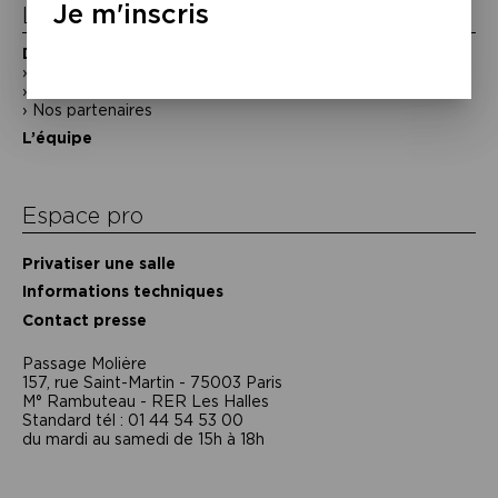
Je m'inscris
La Maison de la Poésie
Découvrir
En photos
Historique
Nos partenaires
L’équipe
Espace pro
Privatiser une salle
Informations techniques
Contact presse
Passage Moliėre
157, rue Saint-Martin - 75003 Paris
M° Rambuteau - RER Les Halles
Standard tél : 01 44 54 53 00
du mardi au samedi de 15h à 18h