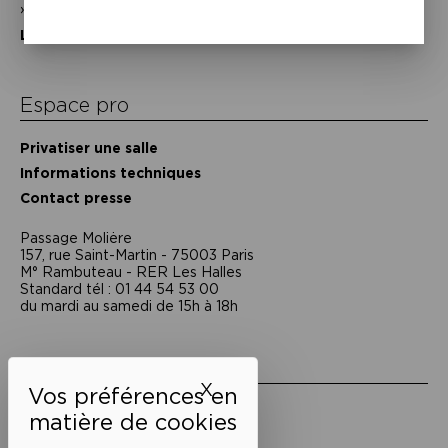
Nos partenaires
L’équipe
Espace pro
Privatiser une salle
Informations techniques
Contact presse
Passage Moliėre
157, rue Saint-Martin - 75003 Paris
M° Rambuteau - RER Les Halles
Standard tél : 01 44 54 53 00
du mardi au samedi de 15h à 18h
Liens utiles
X
Masquer le bandeau des 
Mentions légales
Politique de confidentialité