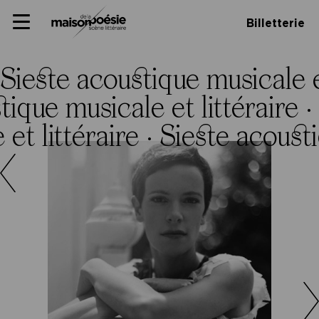
Skip
Panneau de gestion des cookies
Maison de la poésie
Primary
to
Billetterie
Menu
content
Scène
littéraire
Sieste acoustique musicale et
tique musicale et littéraire ·
et littéraire ·
Sieste acousti