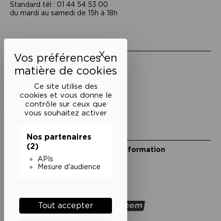
Standard tél : 01 44 54 53 00
du mardi au samedi de 15h à 18h
Liens utiles
X
Masquer le bandeau des 
Mentions légales
Politique de confidentialité
Conditions générales de vente
Ce site utilise des
cookies et vous donne le
Cookies
contrôle sur ceux que
vous souhaitez activer
Restons en lien
Nos partenaires
(2)
Inscrivez-vous à notre lettre d’information
Suivez-nous sur les réseaux
APIs
Mesure d'audience
Facebook
Instagram
YouTube
Soundcloud
Nos partenaires
Tout accepter