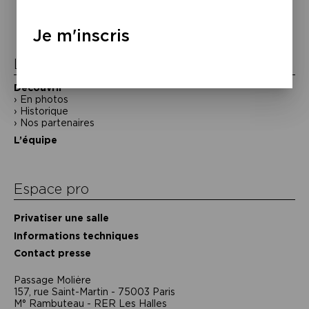
de
l’article
Je m'inscris
La Maison de la Poésie
Découvrir
En photos
Historique
Nos partenaires
L’équipe
Espace pro
Privatiser une salle
Informations techniques
Contact presse
Passage Moliėre
157, rue Saint-Martin - 75003 Paris
M° Rambuteau - RER Les Halles