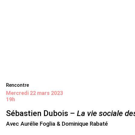
Skip
Panneau de gestion des cookies
Maison de la poésie
Primary
to
Menu
content
Scène
littéraire
Rencontre
mercredi 22 mars 2023
19h
Sébastien Dubois –
La vie sociale de
Avec Aurélie Foglia & Dominique Rabaté