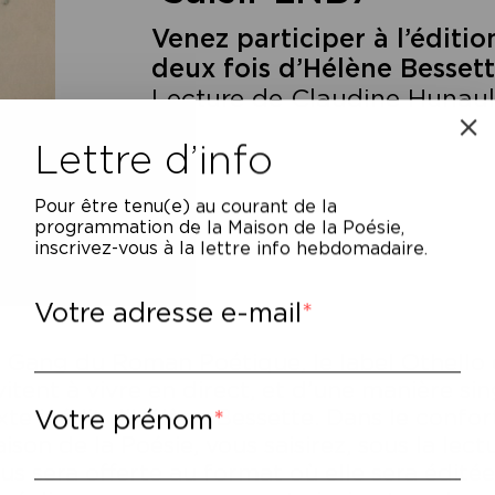
Venez participer à l’éditio
deux fois d’Hélène Besset
Lecture de Claudine Hunaul
Lettre d’info
Pour être tenu(e) au courant de la
programmation de la Maison de la Poésie,
inscrivez-vous à la lettre info hebdomadaire.
Votre adresse e-mail
 Gang du Roman Poétique, le label Othello e
vitent à vivre en direct, et d’une manière sin
Votre prénom
xte inédit d’Hélène Bessette. Dans le confor
ison de la Poésie, vous saisirez, sous la lec
us sera offerte au format où elle sera éditée