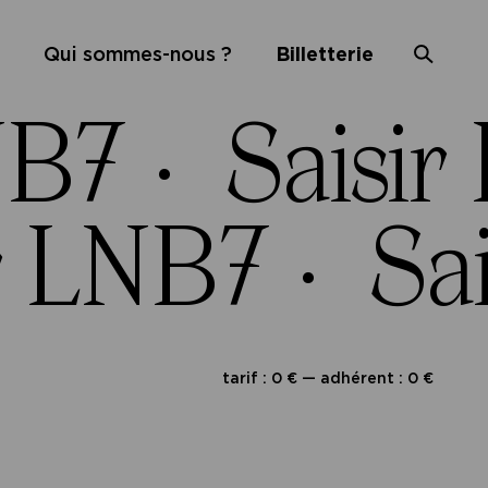
Qui sommes-nous ?
Billetterie
NB7 ·
Saisir
r LNB7 ·
Sai
tarif : 0 € — adhérent : 0 €