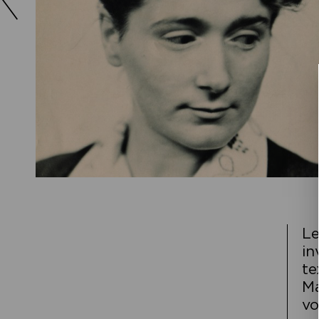
Le
in
te
Ma
vo