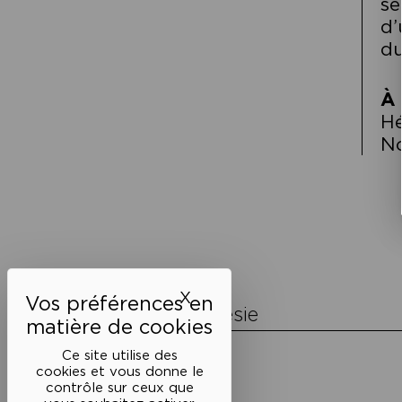
se
d’
du
À 
Hé
No
Navigation
de
l’article
X
Masquer le bandeau des 
La Maison de la Poésie
Découvrir
Ce site utilise des
En photos
cookies et vous donne le
Historique
contrôle sur ceux que