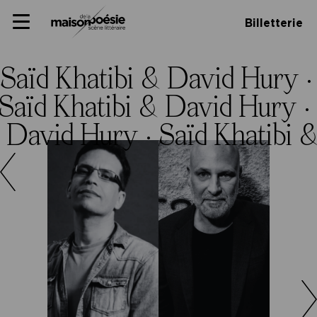
Skip
Panneau de gestion des cookies
Maison de la poésie
Primary
to
Billetterie
Menu
content
Scène
littéraire
Saïd Khatibi & David Hury 
Saïd Khatibi & David Hury ·
& David Hury ·
Saïd Khatibi 