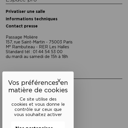
Privatiser une salle
Informations techniques
Contact presse
Passage Moliėre
157, rue Saint-Martin - 75003 Paris
M° Rambuteau - RER Les Halles
Standard tél : 01 44 54 53 00
du mardi au samedi de 15h à 18h
Liens utiles
X
Masquer le bandeau des 
Mentions légales
Politique de confidentialité
Conditions générales de vente
Ce site utilise des
cookies et vous donne le
Cookies
contrôle sur ceux que
vous souhaitez activer
Restons en lien