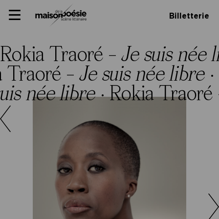
Skip
Panneau de gestion des cookies
Maison de la poésie
Primary
to
Billetterie
Menu
content
Scène
littéraire
Rokia Traoré –
Je suis née l
 Traoré –
Je suis née libre
·
uis née libre
·
Rokia Traoré 