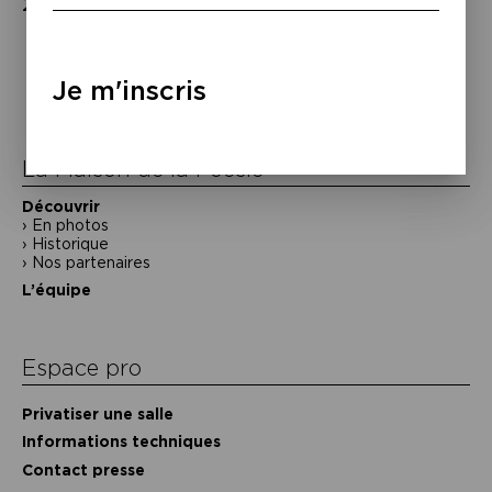
2025.
Navigation
de
Je m'inscris
l’article
La Maison de la Poésie
Découvrir
En photos
Historique
Nos partenaires
L’équipe
Espace pro
Privatiser une salle
Informations techniques
Contact presse