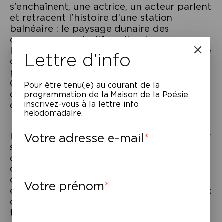
s’enchaînent, une actrice, un acteur parlent
et retracent l’histoire d’une station
balnéaire : le paysage dunaire des
commencements, l’âge d’or des vacances,
la catastrophe environnementale. Sauf que
Lettre d’info
ce n’est pas du cinéma. Les images sont
produites par Intelligence Artificielle.
Chaque image a ses variantes. La
Pour être tenu(e) au courant de la
démultiplication des images est aussi leur
programmation de la Maison de la Poésie,
déréalisation.
inscrivez-vous à la lettre info
hebdomadaire.
Les acteurs, cependant, sont bien réels, sur
Votre adresse e-mail
scène, où ils donnent de la voix. Ils
chantent et invitent le public à chanter. Un
dialogue se noue avec les images, qui peut,
ou non, basculer dans le comique. Guidée,
Votre prénom
environnée, imitée par les machines, la voix
des acteurs garde son humanité et
traverse les filtres technologiques pour