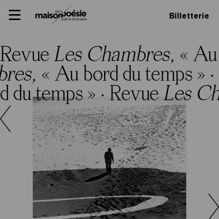
Skip
Panneau de gestion des cookies
Maison de la poésie
Primary
to
Billetterie
Menu
content
Scène
littéraire
Revue
Les Chambres,
« Au
bres,
« Au bord du temps » ·
d du temps » ·
Revue
Les C