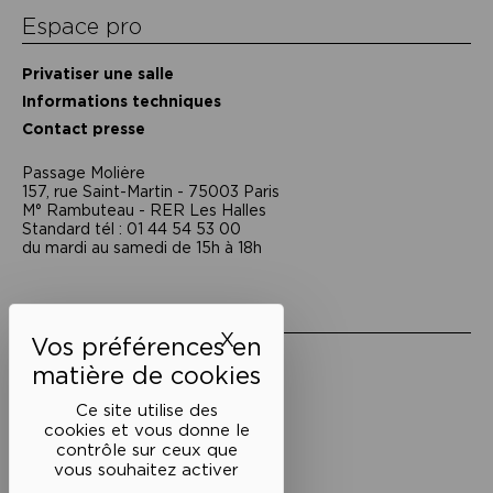
Espace pro
Privatiser une salle
Informations techniques
Contact presse
Passage Moliėre
157, rue Saint-Martin - 75003 Paris
M° Rambuteau - RER Les Halles
Standard tél : 01 44 54 53 00
du mardi au samedi de 15h à 18h
Liens utiles
X
Masquer le bandeau des 
Mentions légales
Politique de confidentialité
Conditions générales de vente
Ce site utilise des
cookies et vous donne le
Cookies
contrôle sur ceux que
vous souhaitez activer