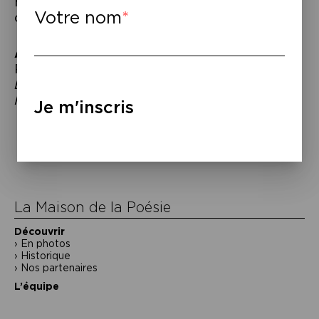
montrer la réalité plus qu’humaine de la
Votre nom
crise environnementale.
À lire
–
Pierre Cassou-Noguès et Gwenola Wagon,
Les images pyromanes, Théorie-fiction des
IA génératives
, éditions UV, 2025.
Je m'inscris
Navigation
de
l’article
La Maison de la Poésie
Découvrir
En photos
Historique
Nos partenaires
L’équipe