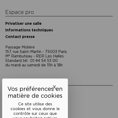
Espace pro
Privatiser une salle
Informations techniques
Contact presse
Passage Moliėre
157, rue Saint-Martin - 75003 Paris
M° Rambuteau - RER Les Halles
Standard tél : 01 44 54 53 00
du mardi au samedi de 15h à 18h
Liens utiles
X
Masquer le bandeau des 
Mentions légales
Politique de confidentialité
Conditions générales de vente
Ce site utilise des
cookies et vous donne le
Cookies
contrôle sur ceux que