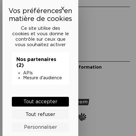
Liens utiles
X
Masquer le bandeau des 
Mentions légales
Politique de confidentialité
Conditions générales de vente
Ce site utilise des
cookies et vous donne le
Cookies
contrôle sur ceux que
vous souhaitez activer
Restons en lien
Nos partenaires
(2)
Inscrivez-vous à notre lettre d’information
Suivez-nous sur les réseaux
APIs
Mesure d'audience
Facebook
Instagram
YouTube
Soundcloud
Nos partenaires
Tout accepter
Tout refuser
Personnaliser