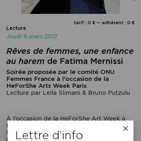
tarif : 0 € — adhérent : 0 €
Lecture
jeudi 9 mars 2017
Rêves de femmes, une enfance
au harem
de Fatima Mernissi
Soirée proposée par le comité ONU
Femmes France à l'occasion de la
HeForShe Arts Week Paris
Lecture par Leila Slimani & Bruno Putzulu
À l’occasion de la HeForShe Art Week à
Paris orchestrée par le comité ONU
Lettre d’info
Femmes France, Leila Slimani et Bruno
Putzulu nous proposent une lecture en duo