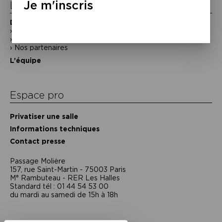
Je m'inscris
La Maison de la Poésie
Découvrir
En photos
Historique
Nos partenaires
L’équipe
Espace pro
Privatiser une salle
Informations techniques
Contact presse
Passage Moliėre
157, rue Saint-Martin - 75003 Paris
M° Rambuteau - RER Les Halles
Standard tél : 01 44 54 53 00
du mardi au samedi de 15h à 18h