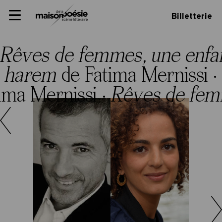
Skip
Panneau de gestion des cookies
Maison de la poésie
Primary
to
Billetterie
Menu
content
Scène
littéraire
Rêves de femmes, une enfa
u harem
de Fatima Mernissi ·
ima Mernissi ·
Rêves de fem