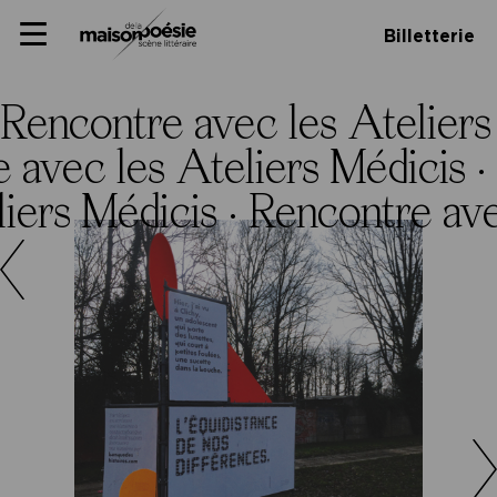
Skip
Panneau de gestion des cookies
Maison de la poésie
Primary
to
Billetterie
Menu
content
Scène
littéraire
Rencontre avec les Ateliers
 avec les Ateliers Médicis ·
iers Médicis ·
Rencontre ave