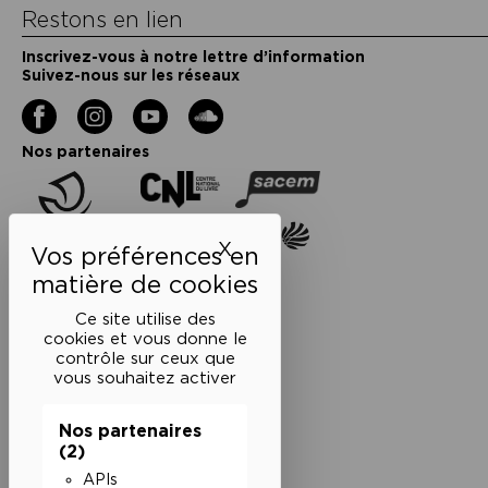
Restons en lien
Inscrivez-vous à notre lettre d’information
Suivez-nous sur les réseaux
Facebook
Instagram
YouTube
Soundcloud
Nos partenaires
X
Masquer le bandeau des 
Ce site utilise des
cookies et vous donne le
contrôle sur ceux que
vous souhaitez activer
Nos partenaires
(2)
APIs