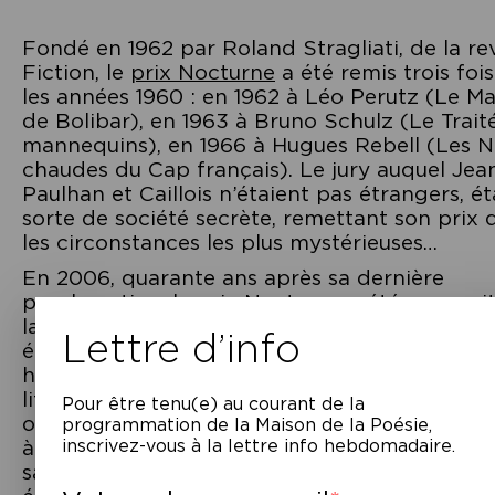
Fondé en 1962 par Roland Stragliati, de la re
Fiction, le
prix Nocturne
a été remis trois foi
les années 1960 : en 1962 à Léo Perutz (Le Ma
de Bolibar), en 1963 à Bruno Schulz (Le Trait
mannequins), en 1966 à Hugues Rebell (Les N
chaudes du Cap français). Le jury auquel Jea
Paulhan et Caillois n’étaient pas étrangers, ét
sorte de société secrète, remettant son prix 
les circonstances les plus mystérieuses…
En 2006, quarante ans après sa dernière
proclamation, le prix Nocturne a été ressusci
la revue Le nouvel Attila. Ce prix s’intéresse 
Lettre d’info
écrivains « nocturnes » qui appartiennent à 
histoire parallèle, clandestine et pirate de la
littérature. Il récompense des livres épuisés, i
Pour être tenu(e) au courant de la
ou fantastiques. L’attribution du Prix Noctur
programmation de la Maison de la Poésie,
inscrivez-vous à la lettre info hebdomadaire.
à
La Nuit aveuglante
d’André de Richaud a fa
sa réédition aux éditions Tusitala. Le lauréat 