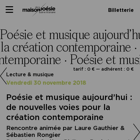
Skip
Panneau de gestion des cookies
Maison de la poésie
Primary
to
Billetterie
Menu
content
Scène
littéraire
Poésie et musique aujourd’hu
r la création contemporaine ·
contemporaine ·
Poésie et musi
tarif : 0 € — adhérent : 0 €
Lecture & musique
vendredi 30 novembre 2018
Poésie et musique aujourd’hui :
de nouvelles voies pour la
création contemporaine
Rencontre animée par Laure Gauthier &
Sébastien Rongier