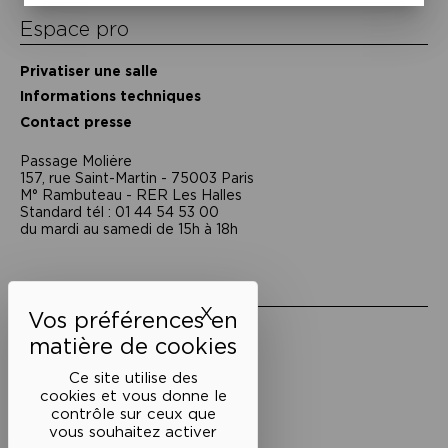
Espace pro
Privatiser une salle
Informations techniques
Contact presse
Passage Moliėre
157, rue Saint-Martin - 75003 Paris
M° Rambuteau - RER Les Halles
Standard tél : 01 44 54 53 00
du mardi au samedi de 15h à 18h
Liens utiles
X
Masquer le bandeau des 
Mentions légales
Politique de confidentialité
Conditions générales de vente
Ce site utilise des
cookies et vous donne le
Cookies
contrôle sur ceux que
vous souhaitez activer