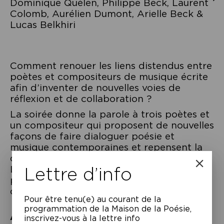
Dominique Quélen, Philippe Beck, Laurent
Colomb, Aurélien Dumont, Arielle Beck &
Lucas Belkhiri
Comment renouer les liens distendus entre
poètes et compositeurs de musique écrite
afin d’inventer de nouvelles voies de
réflexion et de collaboration ?
La soirée donne la parole à trois poètes et
un compositeur qui proposent de nouvelles
façons de faire dialoguer poésie et
musique contemporaines et repensent la
question du lyrisme ou encore de la voix.
Lettre d’info
Lectures, performance et musique sont au
programme de cette soirée qui sera suivie
d’une discussion.
Pour être tenu(e) au courant de la
programmation de la Maison de la Poésie,
À lire
–
inscrivez-vous à la lettre info