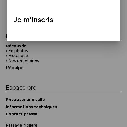
Navigation
de
Je m'inscris
l’article
La Maison de la Poésie
Découvrir
En photos
Historique
Nos partenaires
L’équipe
Espace pro
Privatiser une salle
Informations techniques
Contact presse
Passage Moliėre