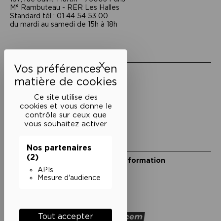
M° Rambuteau - RER Les Halles
Standard tél : 01 44 54 53 00
du mardi au samedi de 15h à 18h
Liens utiles
X
Masquer le bandeau des 
Mentions légales
Politique de confidentialité
Conditions générales de vente
Ce site utilise des
cookies et vous donne le
Cookies
contrôle sur ceux que
vous souhaitez activer
Restons en lien
Nos partenaires
(2)
Inscrivez-vous à notre lettre d’information
Suivez-nous sur les réseaux
APIs
Mesure d'audience
Facebook
Instagram
YouTube
Soundcloud
Nos partenaires
Tout accepter