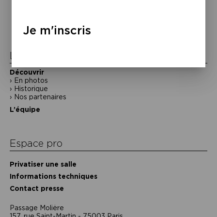
Navigation
de
l’article
Je m'inscris
La Maison de la Poésie
Découvrir
En photos
Historique
Nos partenaires
L’équipe
Espace pro
Privatiser une salle
Informations techniques
Contact presse
Passage Moliėre
157, rue Saint-Martin - 75003 Paris