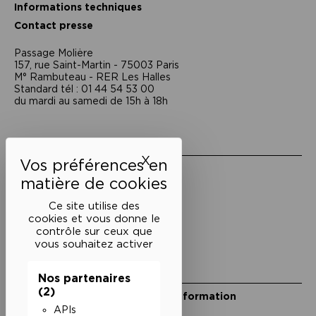
Informations techniques
Contact presse
Passage Moliėre
157, rue Saint-Martin - 75003 Paris
M° Rambuteau - RER Les Halles
Standard tél : 01 44 54 53 00
du mardi au samedi de 15h à 18h
Liens utiles
X
Masquer le bandeau des 
Mentions légales
Politique de confidentialité
Conditions générales de vente
Ce site utilise des
cookies et vous donne le
Cookies
contrôle sur ceux que
vous souhaitez activer
Restons en lien
Nos partenaires
(2)
Inscrivez-vous à notre lettre d’information
Suivez-nous sur les réseaux
APIs