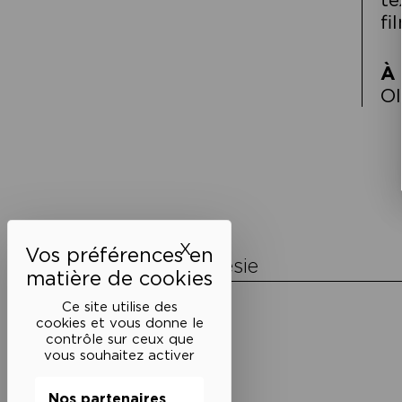
fi
À 
Ol
Navigation
de
l’article
X
Masquer le bandeau des 
La Maison de la Poésie
Découvrir
Ce site utilise des
En photos
cookies et vous donne le
Historique
contrôle sur ceux que
Nos partenaires
vous souhaitez activer
L’équipe
Nos partenaires