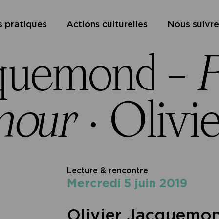
s pratiques
Actions culturelles
Nous suivre
cquemond –
P
mour
·
Olivi
Lecture & rencontre
mercredi 5 juin 2019
Olivier Jacquemo