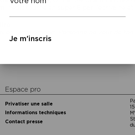
lm inédit tourné en super 8 par l’écrivaine et
lire
–
ivier Jacquemond,
Personne ne veut de ton
Je m'inscris
cookies
Espace pro
P
Privatiser une salle
15
Informations techniques
M
St
Contact presse
du