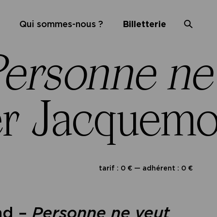
Qui sommes-nous ?
Billetterie
ersonne ne
er Jacquem
tarif : 0 € — adhérent : 0 €
nd –
Personne ne veut