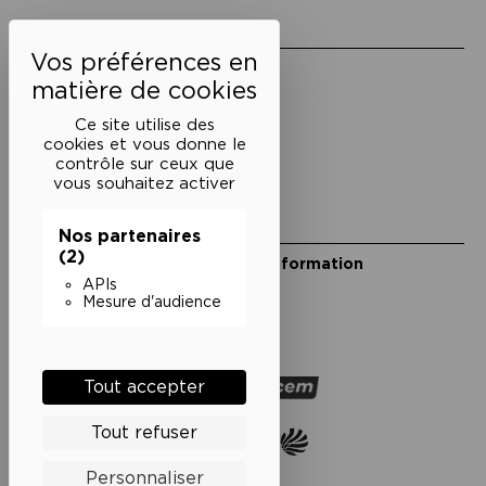
Liens utiles
Mentions légales
Politique de confidentialité
Conditions générales de vente
Ce site utilise des
cookies et vous donne le
Cookies
contrôle sur ceux que
vous souhaitez activer
Restons en lien
Nos partenaires
(2)
Inscrivez-vous à notre lettre d’information
Suivez-nous sur les réseaux
APIs
Mesure d'audience
Facebook
Instagram
YouTube
Soundcloud
Nos partenaires
Tout accepter
Tout refuser
Personnaliser