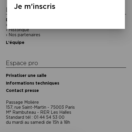
Je m'inscris
La Maison de la Poésie
Découvrir
En photos
Historique
Nos partenaires
L’équipe
Espace pro
Privatiser une salle
Informations techniques
Contact presse
Passage Moliėre
157, rue Saint-Martin - 75003 Paris
M° Rambuteau - RER Les Halles
Standard tél : 01 44 54 53 00
du mardi au samedi de 15h à 18h