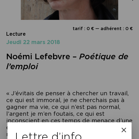
tarif : 0 € — adhérent : 0 €
Lecture
jeudi 22 mars 2018
Noémi Lefebvre –
Poétique de
l’emploi
« J’évitais de penser à chercher un travail,
ce qui est immoral, je ne cherchais pas à
gagner ma vie, ce qui n’est pas normal,
l’argent je m’en foutais, ce qui est
inconscient en ces temps de menace d’une
extrême gravité, mais je vivais quand-
Lettre d’info
même, ce qui est dégueulasse, sur les