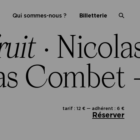
Qui sommes-nous ?
Billetterie
ruit
·
Nicol
as Combet
–
tarif : 12 € — adhérent : 6 €
Réserver