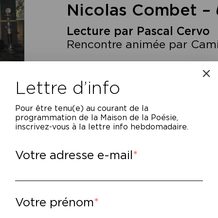
Nicolas Combet
– 
Lecture par Pascal Cervo
Rencontre animée par Cami
Lettre d’info
Pour être tenu(e) au courant de la
programmation de la Maison de la Poésie,
inscrivez-vous à la lettre info hebdomadaire.
Votre adresse e-mail
ul, le héros de ce premier roman, hérite d’u
ande pour lui : un immeuble et une maison e
 Charles V, une décision de quitter l’Italie 
uteau planté en travers de la gorge, le meu
Votre prénom
yage d’une sculpture monumentale. Il a épo