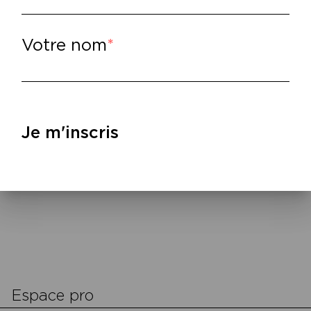
’elle est incapable d’aimer la vie. Il s’est fâ
ire assassiner par sa belle-fille Violaine. Mais
opriétaire, dont l’identité sexuelle demeure 
Votre nom
n héritier, lui léguant ainsi l’immeuble et la 
nde est emporté, et Paul reste seul, avec 
 métamorphose. Paul est alors tellement enf
ama venir, un soir, s’installer dans la maison
Je m'inscris
lire
–
colas Combet,
Usufruit,
P.O.L., 2022.
cookies
Espace pro