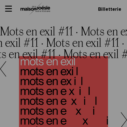
Skip
Panneau de gestion des cookies
Maison de la poésie
Primary
to
Billetterie
Menu
content
Scène
littéraire
Mots en exil #11 ·
Mots en ex
 exil #11 ·
Mots en exil #11 ·
s en exil #11 ·
Mots en exil #