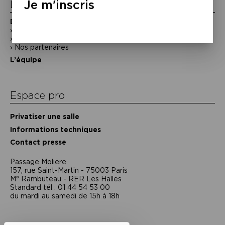
Je m'inscris
La Maison de la Poésie
Découvrir
En photos
Historique
Nos partenaires
L’équipe
Espace pro
Privatiser une salle
Informations techniques
Contact presse
Passage Moliėre
157, rue Saint-Martin - 75003 Paris
M° Rambuteau - RER Les Halles
Standard tél : 01 44 54 53 00
du mardi au samedi de 15h à 18h