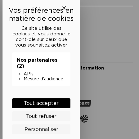
Liens utiles
X
Masquer le bandeau des 
Mentions légales
Politique de confidentialité
Conditions générales de vente
Ce site utilise des
cookies et vous donne le
Cookies
contrôle sur ceux que
vous souhaitez activer
Restons en lien
Nos partenaires
(2)
Inscrivez-vous à notre lettre d’information
Suivez-nous sur les réseaux
APIs
Mesure d'audience
Facebook
Instagram
YouTube
Soundcloud
Nos partenaires
Tout accepter
Tout refuser
Personnaliser