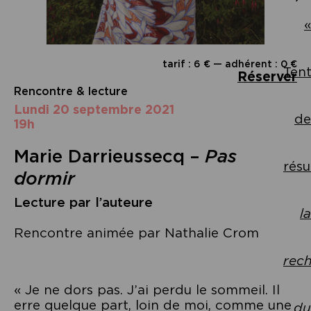
«
tarif : 6 € — adhérent : 0 €
Tent
Réserver
Rencontre & lecture
lundi 20 septembre 2021
de
19h
Marie Darrieussecq –
Pas
rés
dormir
Lecture par l’auteure
la
Rencontre animée par Nathalie Crom
rec
« Je ne dors pas. J’ai perdu le sommeil. Il
erre quelque part, loin de moi, comme une
du