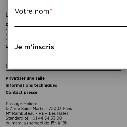
l’article
Votre nom
La Maison de la Poésie
Découvrir
En photos
Historique
Nos partenaires
Je m'inscris
L’équipe
Espace pro
Privatiser une salle
Informations techniques
Contact presse
Passage Moliėre
157, rue Saint-Martin - 75003 Paris
M° Rambuteau - RER Les Halles
Standard tél : 01 44 54 53 00
du mardi au samedi de 15h à 18h