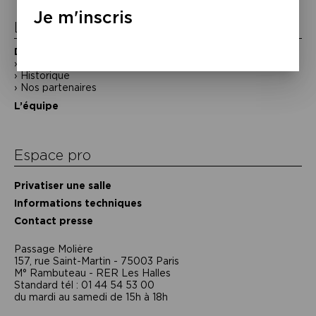
Je m'inscris
La Maison de la Poésie
Découvrir
En photos
Historique
Nos partenaires
L’équipe
Espace pro
Privatiser une salle
Informations techniques
Contact presse
Passage Moliėre
157, rue Saint-Martin - 75003 Paris
M° Rambuteau - RER Les Halles
Standard tél : 01 44 54 53 00
du mardi au samedi de 15h à 18h