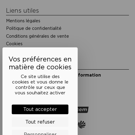
Liens utiles
Mentions légales
Politique de confidentialité
Conditions générales de vente
Cookies
Restons en lien
Inscrivez-vous à notre lettre d’information
Ce site utilise des
Suivez-nous sur les réseaux
cookies et vous donne le
contrôle sur ceux que
Facebook
Instagram
YouTube
Soundcloud
vous souhaitez activer
Nos partenaires
Tout accepter
Tout refuser
Personnaliser