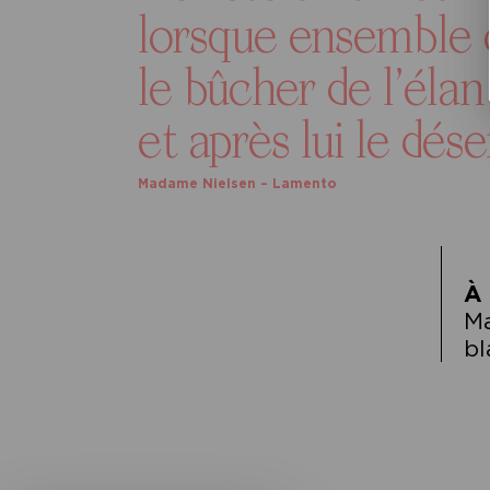
lorsque ensemble 
le bûcher de l’él
et après lui le dése
Madame Nielsen – Lamento
À 
M
bl
Navigation
de