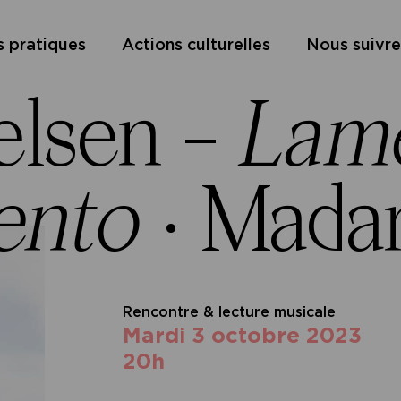
s pratiques
Actions culturelles
Nous suivre
lsen –
Lam
ento
·
Madam
Rencontre & lecture musicale
mardi 3 octobre 2023
20h