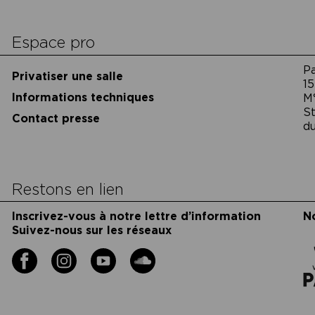
cookies
Espace pro
P
Privatiser une salle
15
Informations techniques
M
St
Contact presse
du
Restons en lien
Inscrivez-vous à notre lettre d’information
N
Suivez-nous sur les réseaux
Facebook
Instagram
YouTube
Soundcloud