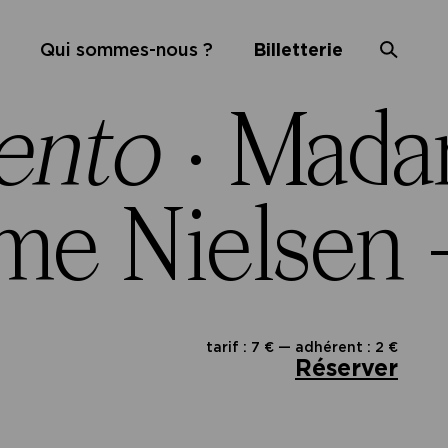
Qui sommes-nous ?
Billetterie
ento
·
Mada
e Nielsen 
tarif : 7 € — adhérent : 2 €
Réserver