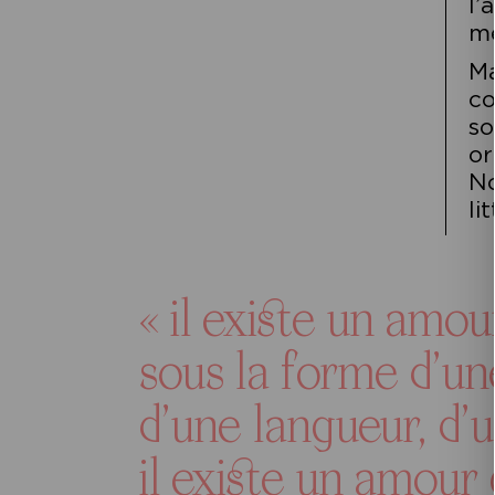
l’
mê
Ma
co
so
or
No
li
« il existe un amou
sous la forme d’u
d’une langueur, d’
il existe un amour