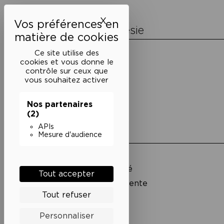
l’article
X
Masquer le bandeau des 
La Maison de la Poésie
Découvrir
Ce site utilise des
En photos
cookies et vous donne le
Historique
contrôle sur ceux que
Nos partenaires
vous souhaitez activer
L’équipe
Nos partenaires
(2)
APIs
Liens utiles
Mesure d'audience
Mentions légales
Politique de confidentialité
Tout accepter
Conditions générales de vente
Tout refuser
Cookies
Personnaliser