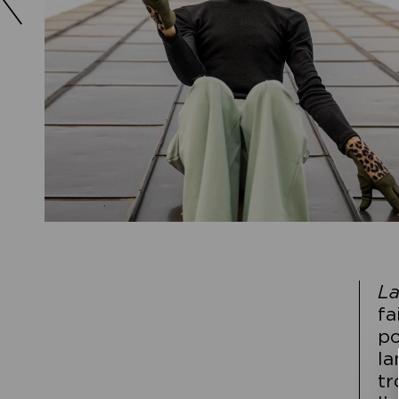
L
fa
po
la
tr