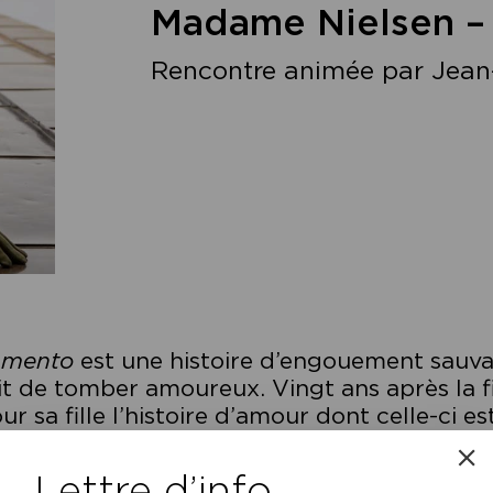
Madame Nielsen 
Rencontre animée par Jean
amento
est une histoire d’engouement sauva
it de tomber amoureux. Vingt ans après la 
ur sa fille l’histoire d’amour dont celle-ci es
mentation sublime d’un désir qui refuse la 
op pétri d’absolu pour résister aux décepti
Lettre d’info