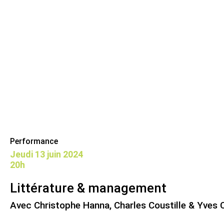
Skip
Panneau de gestion des cookies
Maison de la poésie
Primary
to
Menu
content
Scène
littéraire
Performance
jeudi 13 juin 2024
20h
Littérature & management
Avec Christophe Hanna, Charles Coustille & Yves 