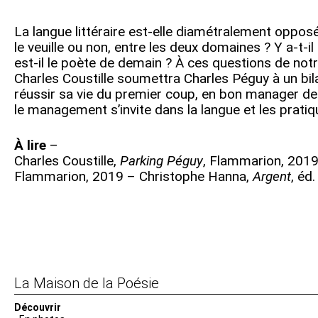
La langue littéraire est-elle diamétralement opposé
le veuille ou non, entre les deux domaines ? Y a-t-i
est-il le poète de demain ? À ces questions de no
Charles Coustille soumettra Charles Péguy à un b
réussir sa vie du premier coup, en bon manager d
le management s’invite dans la langue et les pra
À lire
–
Charles Coustille,
Parking Péguy
, Flammarion, 201
Flammarion, 2019 – Christophe Hanna,
Argent
, éd
Navigation
de
l’article
La Maison de la Poésie
Découvrir