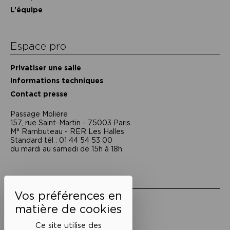
L’équipe
Espace pro
Privatiser une salle
Informations techniques
Contact presse
Passage Moliėre
157, rue Saint-Martin - 75003 Paris
M° Rambuteau - RER Les Halles
Standard tél : 01 44 54 53 00
du mardi au samedi de 15h à 18h
Liens utiles
Mentions légales
Politique de confidentialité
Conditions générales de vente
Ce site utilise des