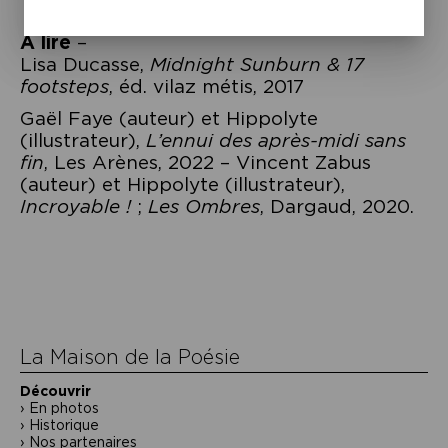
À lire
–
Lisa Ducasse,
Midnight Sunburn & 17
footsteps
, éd. vilaz métis, 2017
Gaël Faye (auteur) et Hippolyte
(illustrateur),
L’ennui des après-midi sans
fin
, Les Arènes, 2022 – Vincent Zabus
(auteur) et Hippolyte (illustrateur),
Incroyable !
;
Les Ombres
, Dargaud, 2020.
Navigation
de
l’article
La Maison de la Poésie
Découvrir
En photos
Historique
Nos partenaires