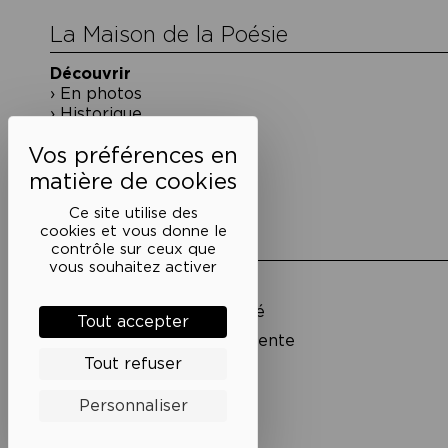
La Maison de la Poésie
Découvrir
En photos
Historique
Nos partenaires
L’équipe
Ce site utilise des
cookies et vous donne le
Liens utiles
contrôle sur ceux que
vous souhaitez activer
Mentions légales
Politique de confidentialité
Tout accepter
Conditions générales de vente
Tout refuser
Cookies
Personnaliser