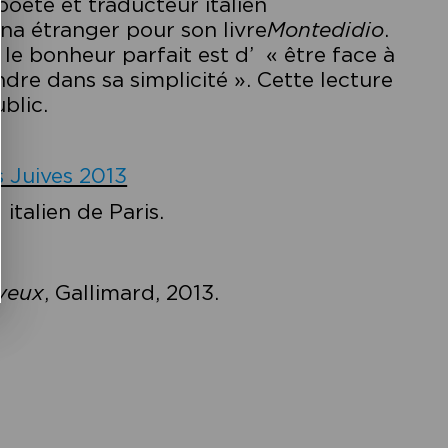
 poète et traducteur italien
ina étranger pour son livre
Montedidio
.
 le bonheur parfait est d’ « être face à
ndre dans sa simplicité ». Cette lecture
ublic.
s Juives 2013
 italien de Paris.
 yeux
, Gallimard, 2013.