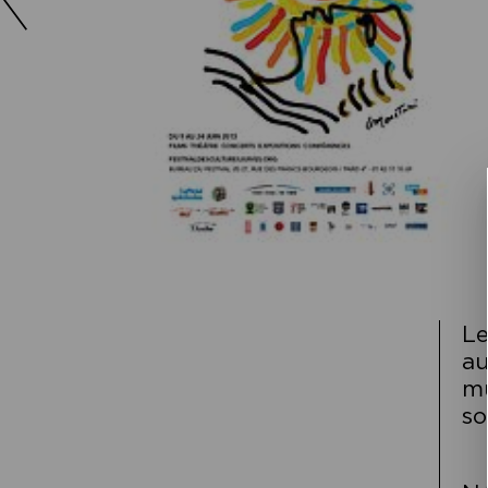
Le
a
mu
so