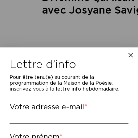
avec Josyane Savi
Lettre d’info
Pour être tenu(e) au courant de la
programmation de la Maison de la Poésie,
inscrivez-vous à la lettre info hebdomadaire.
cture à trois voix par Erri de Luca, Josyane 
u
Monde
et Shlomo Malka, écrivain et direct
Votre adresse e-mail
sical par les élèves de l’Ecole d’Art musical
n directeur Sergio Garcia.
Votre prénom