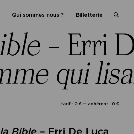
Qui sommes-nous ?
Billetterie
ible
– Erri 
me qui lisai
tarif : 0 € — adhérent : 0 €
la Bible
– Erri De Luca