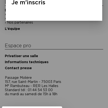
Je m'inscris
La Maison de la Poésie
Découvrir
En photos
Historique
Nos partenaires
L’équipe
Espace pro
Privatiser une salle
Informations techniques
Contact presse
Passage Moliėre
157, rue Saint-Martin - 75003 Paris
M° Rambuteau - RER Les Halles
Standard tél : 01 44 54 53 00
du mardi au samedi de 15h à 18h