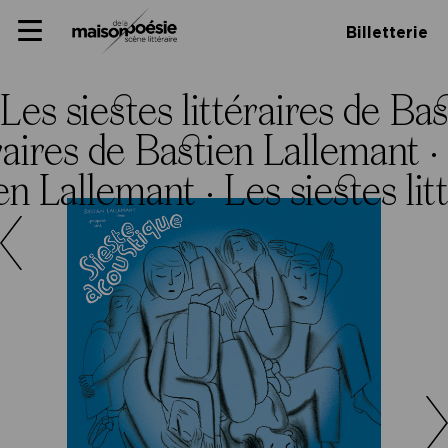
Skip
Panneau de gestion des cookies
Maison de la poésie
Primary
to
Billetterie
Menu
content
Scène
littéraire
Les siestes littéraires de Ba
éraires de Bastien Lallemant ·
ien Lallemant ·
Les siestes li