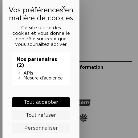
Liens utiles
X
Masquer le bandeau des 
Mentions légales
Politique de confidentialité
Conditions générales de vente
Ce site utilise des
cookies et vous donne le
Cookies
contrôle sur ceux que
vous souhaitez activer
Restons en lien
Nos partenaires
(2)
Inscrivez-vous à notre lettre d’information
Suivez-nous sur les réseaux
APIs
Mesure d'audience
Facebook
Instagram
YouTube
Soundcloud
Nos partenaires
Tout accepter
Tout refuser
Personnaliser