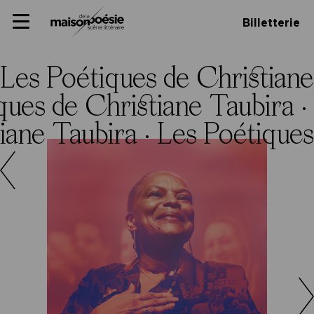
Skip
Panneau de gestion des cookies
Maison de la poésie
Primary
to
Billetterie
Menu
content
Scène
littéraire
Les Poétiques de Christiane
ques de Christiane Taubira ·
iane Taubira ·
Les Poétiques