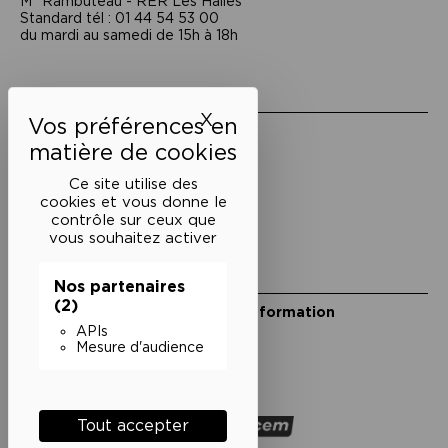
M° Rambuteau - RER Les Halles
Standard tél : 01 44 54 53 00
du mardi au samedi de 15h à 18h
Liens utiles
X
Masquer le bandeau des 
Mentions légales
Politique de confidentialité
Conditions générales de vente
Ce site utilise des
cookies et vous donne le
Cookies
contrôle sur ceux que
vous souhaitez activer
Restons en lien
Nos partenaires
(2)
Inscrivez-vous à notre lettre d’information
Suivez-nous sur les réseaux
APIs
Mesure d'audience
Facebook
Instagram
YouTube
Soundcloud
Nos partenaires
Tout accepter