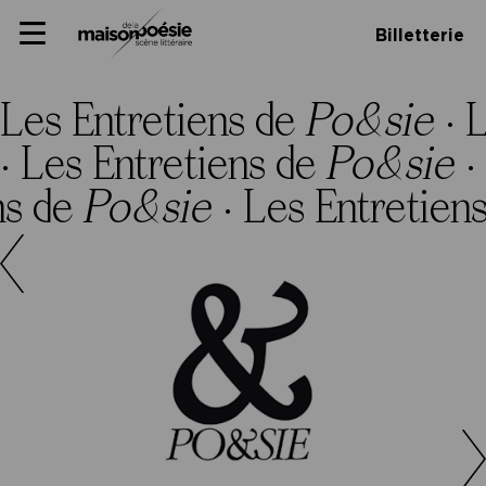
Skip
Panneau de gestion des cookies
Maison de la poésie
Primary
to
Billetterie
Menu
content
Scène
littéraire
Les Entretiens de
Po&sie
·
L
·
Les Entretiens de
Po&sie
·
ns de
Po&sie
·
Les Entretien