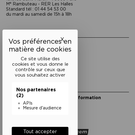
M° Rambuteau - RER Les Halles
Standard tél : 01 44 54 53 00
du mardi au samedi de 15h à 18h
Liens utiles
X
Masquer le bandeau des 
Mentions légales
Politique de confidentialité
Conditions générales de vente
Ce site utilise des
cookies et vous donne le
Cookies
contrôle sur ceux que
vous souhaitez activer
Restons en lien
Nos partenaires
(2)
Inscrivez-vous à notre lettre d’information
Suivez-nous sur les réseaux
APIs
Mesure d'audience
Facebook
Instagram
YouTube
Soundcloud
Nos partenaires
Tout accepter