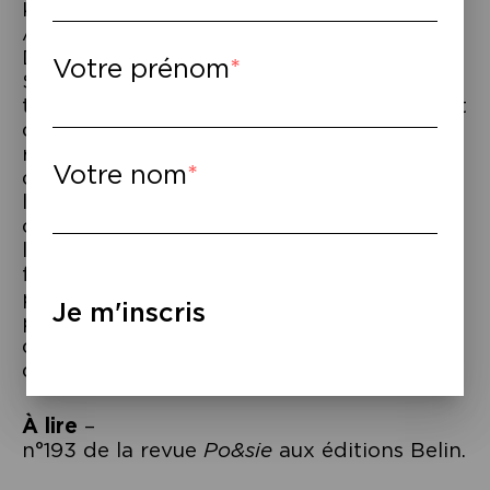
Kacimi et présentées par Chawki
Abdellamir.
Dans l’éditorial de ce numéro, Tiphaine
Votre prénom
Samoyault écrit : « Il arrive que des murs
tombent. Il arrive que des murs tombent et
que des voix s’élèvent pour ne pas les
rebâtir. En devenant sujets de leur parole,
Votre nom
des poétesses ont affirmé qu’elles ne se
laisseraient plus enfermer : ni dans la loi, ni
dans la langue, ni dans la maison. Elles
l’ont dit en leur nom et au nom des
femmes. Elles le disent d’un pays mais
pour tous les pays : pays réel, pays rêvé,
Je m'inscris
pays quitté. Elles le disent dans une langue
qui ne les a pas souvent laissé être sujets
de leur parole ».
À lire
–
n°193 de la revue
Po&sie
aux éditions Belin.
Navigation