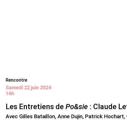
Skip
Panneau de gestion des cookies
Maison de la poésie
Primary
to
Menu
content
Scène
littéraire
Rencontre
samedi 22 juin 2024
16h
Les Entretiens de
Po&sie
: Claude Le
Avec Gilles Bataillon, Anne Dujin, Patrick Hochart