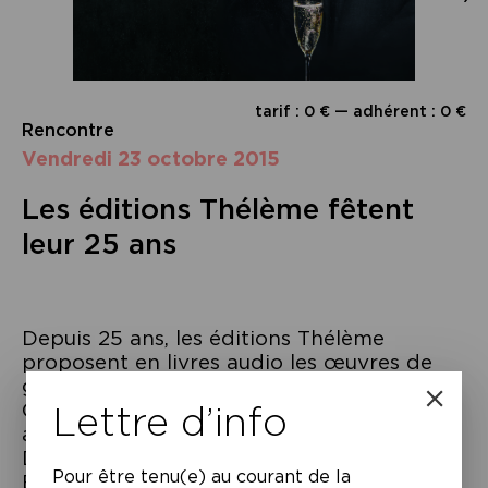
tarif : 0 € — adhérent : 0 €
Rencontre
vendredi 23 octobre 2015
Les éditions Thélème fêtent
leur 25 ans
Depuis 25 ans, les éditions Thélème
proposent en livres audio les œuvres de
grands auteurs lus par des grands acteurs.
Lettre d’info
Ce sont plus d’une cinquantaine de grands
acteurs comme Guillaume Gallienne, André
Dussollier, Denis Podalydès, Zabou
Pour être tenu(e) au courant de la
Breitman… ainsi que de jeunes comédiens