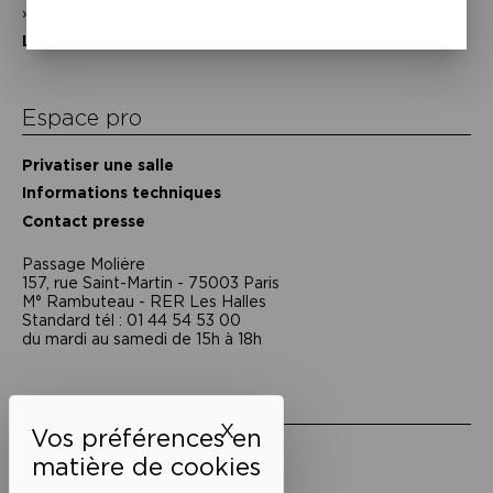
Nos partenaires
L’équipe
Espace pro
Privatiser une salle
Informations techniques
Contact presse
Passage Moliėre
157, rue Saint-Martin - 75003 Paris
M° Rambuteau - RER Les Halles
Standard tél : 01 44 54 53 00
du mardi au samedi de 15h à 18h
Liens utiles
X
Masquer le bandeau des 
Mentions légales
Politique de confidentialité