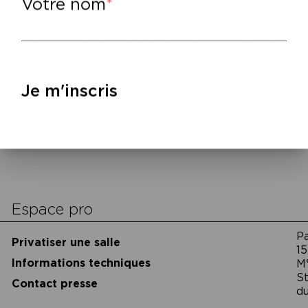
Votre nom
ctive.
cture d’extraits de
Paris insolite
de Jean-Pau
rtense
de Jacques Roubaud (
Points Seuil
),
ncour (
Flammarion
, 2006),
Vernon Subutex
15)
Je m'inscris
cookies
Espace pro
P
Privatiser une salle
15
Informations techniques
M
St
Contact presse
du