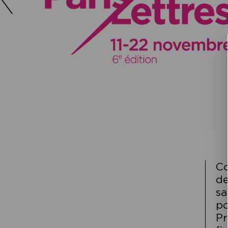
Co
de
sa
po
Pr