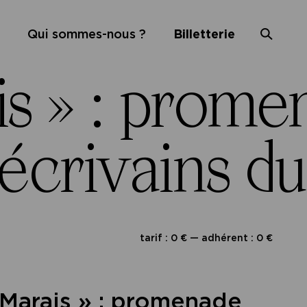
Qui sommes-nous ?
Billetterie
is » : prome
 écrivains d
tarif : 0 € — adhérent : 0 €
 Marais » : promenade