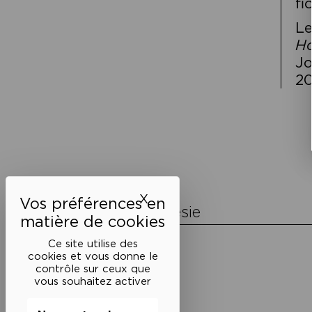
fi
Le
Ho
Jo
20
Navigation
de
l’article
X
Masquer le bandeau des 
La Maison de la Poésie
Découvrir
Ce site utilise des
En photos
cookies et vous donne le
Historique
contrôle sur ceux que
Nos partenaires
vous souhaitez activer
L’équipe