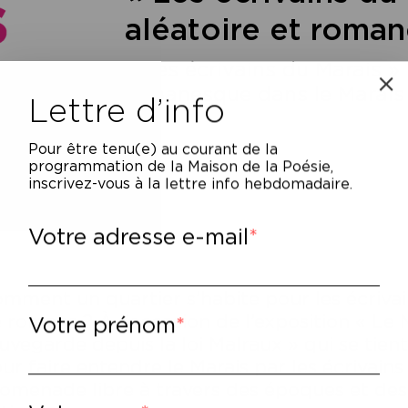
aléatoire et roman
« Les écrivains du Marais »
romanesque dans le Marais
Lettre d’info
Pour être tenu(e) au courant de la
programmation de la Maison de la Poésie,
inscrivez-vous à la lettre info hebdomadaire.
Votre adresse e-mail
mment un quartier s’habite pour les écriva
 romans ? À l’occasion de l’exposition « Le 
Votre prénom
uvegarde depuis la loi Malraux » qui se tien
ur faire entendre le Marais par les écrivains 
omenade libre à travers des époques et des 