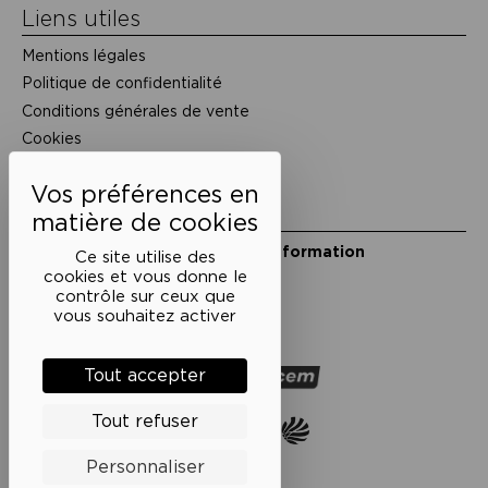
Liens utiles
Mentions légales
Politique de confidentialité
Conditions générales de vente
Cookies
Restons en lien
Inscrivez-vous à notre lettre d’information
Ce site utilise des
Suivez-nous sur les réseaux
cookies et vous donne le
contrôle sur ceux que
Facebook
Instagram
YouTube
Soundcloud
vous souhaitez activer
Nos partenaires
Tout accepter
Tout refuser
Personnaliser