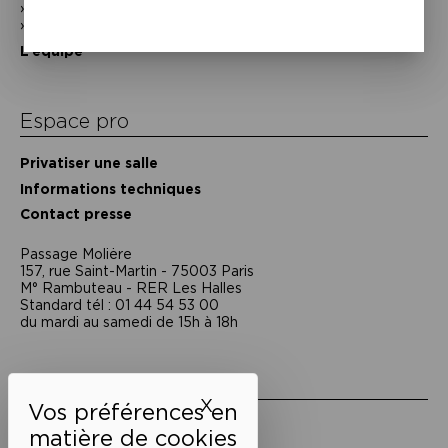
Historique
Nos partenaires
L’équipe
Espace pro
Privatiser une salle
Informations techniques
Contact presse
Passage Moliėre
157, rue Saint-Martin - 75003 Paris
M° Rambuteau - RER Les Halles
Standard tél : 01 44 54 53 00
du mardi au samedi de 15h à 18h
Liens utiles
X
Masquer le bandeau des 
Mentions légales
Politique de confidentialité