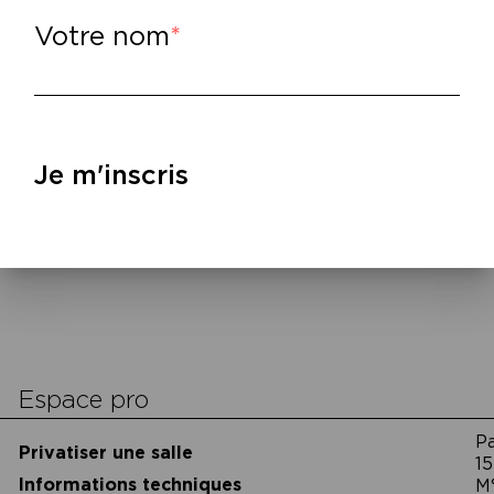
création littéraire. Lecture de textes iné
Votre nom
rogramme. Nous aurons ensuite le temps d’une
ou polémique qui nous permettra de recue
 Maison de la Poésie est heureuse de s’asso
Je m'inscris
accueillir cette soirée de lectures et d’écha
Espace pro
P
Privatiser une salle
15
Informations techniques
M