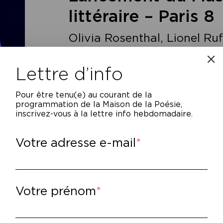
littéraire – Paris 8
Olivia Rosenthal, Lionel Ru
Kerangal
Lettre d’info
Pour être tenu(e) au courant de la
programmation de la Maison de la Poésie,
inscrivez-vous à la lettre info hebdomadaire.
 Nous lançons dès septembre 2013 un Master d
Votre adresse e-mail
Paris 8. À cette occasion, nous vous 
ouvelle manière d’envisager la création litté
possible douloureux, mais comme un trava
acteurs du livre et qui, de 
Votre prénom
Pour fêter l’événement, nous vous livrer
auxquelles nous avons réussi à convaincre
tutelles ministérielles de la nécessité d