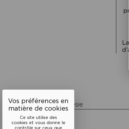
p
La
d’
Navigation
de
l’article
La Maison de la Poésie
Découvrir
Ce site utilise des
En photos
cookies et vous donne le
Historique
contrôle sur ceux que