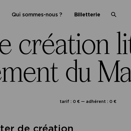
Qui sommes-nous ?
Billetterie
création lit
ment du Mast
tarif : 0 € — adhérent : 0 €
er de création