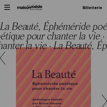
Skip
Panneau de gestion des cookies
Maison de la poésie
Primary
to
Billetterie
Menu
content
Scène
littéraire
La Beauté, Éphéméride poét
tique pour chanter la vie
·
anter la vie
·
La Beauté, Ép