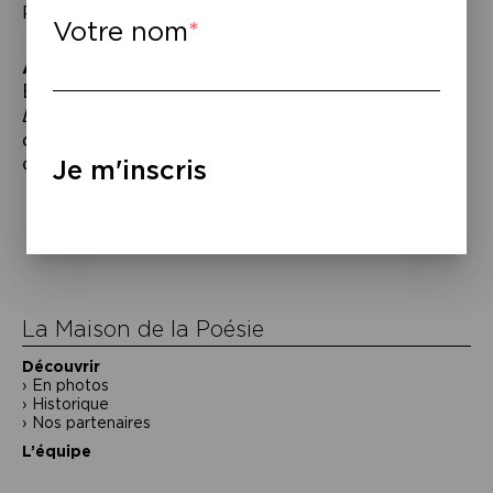
Peintures & estampes de Robert Lobet.
Votre nom
À lire
–
Bruno Doucey et Thierry Renard,
La
Beauté, Éphéméride poétique pour
chanter la vie,
éd. Bruno Doucey, 2019. E
n
collaboration avec l’Espace Pandora.
Je m'inscris
Navigation
de
l’article
La Maison de la Poésie
Découvrir
En photos
Historique
Nos partenaires
L’équipe