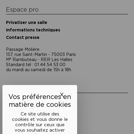
Espace pro
Privatiser une salle
Informations techniques
Contact presse
Passage Moliėre
157, rue Saint-Martin - 75003 Paris
M° Rambuteau - RER Les Halles
Standard tél : 01 44 54 53 00
du mardi au samedi de 15h à 18h
Liens utiles
X
Masquer le bandeau des 
Mentions légales
Politique de confidentialité
Conditions générales de vente
Ce site utilise des
cookies et vous donne le
Cookies
contrôle sur ceux que
vous souhaitez activer