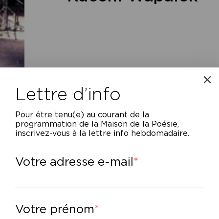
Lettre d’info
Pour être tenu(e) au courant de la
programmation de la Maison de la Poésie,
inscrivez-vous à la lettre info hebdomadaire.
cem Wapalek parcourt la France depuis qu
Votre adresse e-mail
ncerts hip-hop, collaborant autant avec d
zz, produisant lui-même sa musique, jonglan
rtuoses, et postant sur internet des vidéos qu
Votre prénom
énomène du rap français. Kacem déploie un 