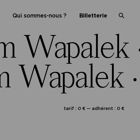
Qui sommes-nous ?
Billetterie
m Wapalek 
m Wapalek 
tarif : 0 € — adhérent : 0 €