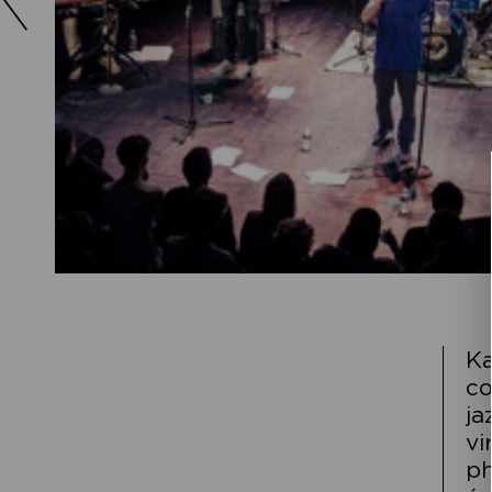
Ka
co
ja
vi
ph