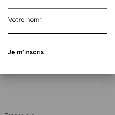
aillée fait vibrer une grammaire poétique pe
llages et allitérations, qui éclatent sur une
typographe de la langue » comme il se quali
Votre nom
norités et projette sur lui-même et l’univer
uelle. Alors qu’il peaufine son premier alb
ceptionnellement par un groupe de musiciens,
le ses chansons et les textes d’auteurs en
riture.
Je m'inscris
lire
–
écouter – https://myspace.com/kacem69
cookies