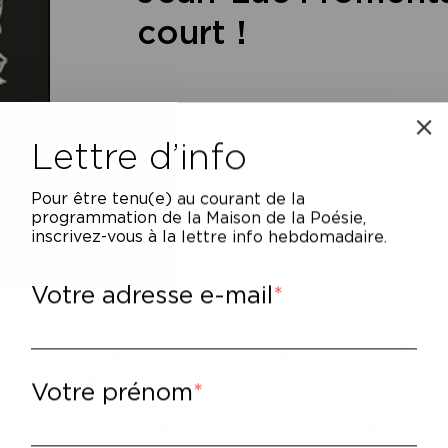
court !
Lettre d’info
Pour être tenu(e) au courant de la
programmation de la Maison de la Poésie,
inscrivez-vous à la lettre info hebdomadaire.
Votre adresse e-mail
 tranquille ville d’Ostende – 1275 âmes, 270
stérieux péril : une créature non identifiée
ureusement le fameux détective Sherlos, ar
Votre prénom
ne l’enquête et découvre sans tarder de quo
rliton pour cette drôle d’affaire qui a reçu 