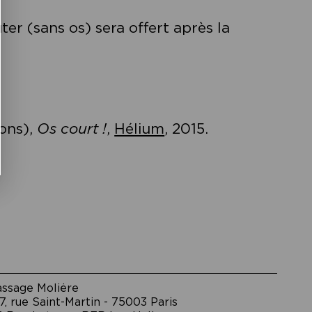
er (sans os) sera offert après la
ions),
Os court !
,
Hélium
, 2015.
assage Moliėre
7, rue Saint-Martin - 75003 Paris