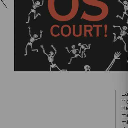
La
my
He
mè
mi