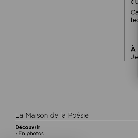
du
Ça
le
À 
Je
Navigation
de
l’article
La Maison de la Poésie
Découvrir
En photos