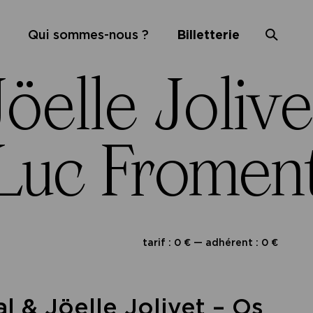
Qui sommes-nous ?
Billetterie
elle Jolivet
Luc Fromenta
tarif : 0 € — adhérent : 0 €
 & Jöelle Jolivet – Os