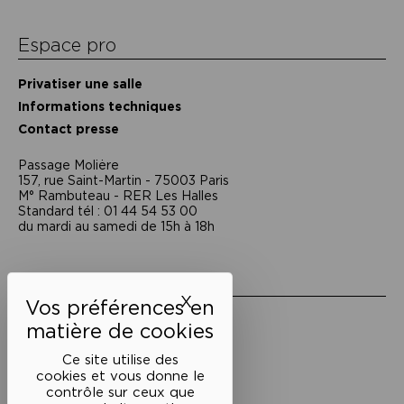
Espace pro
Privatiser une salle
Informations techniques
Contact presse
Passage Moliėre
157, rue Saint-Martin - 75003 Paris
M° Rambuteau - RER Les Halles
Standard tél : 01 44 54 53 00
du mardi au samedi de 15h à 18h
Liens utiles
X
Masquer le bandeau des 
Mentions légales
Politique de confidentialité
Conditions générales de vente
Ce site utilise des
cookies et vous donne le
Cookies
contrôle sur ceux que