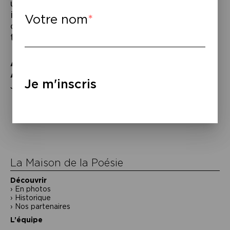
une quête du nouveau, une recherche
intellectuelle courageuse et consciente
Votre nom
où l’émotion n’est ni envahissante ni
tapageuse, toujours allusive, évanescente.
À lire
–
A lire :
Javed Akhtar,
D’autres Mondes
, éd.
Je m'inscris
Janus, paru en janvier 2015.
Navigation
de
l’article
La Maison de la Poésie
Découvrir
En photos
Historique
Nos partenaires
L’équipe