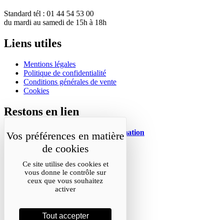
Standard tél : 01 44 54 53 00
du mardi au samedi de 15h à 18h
Liens utiles
Mentions légales
Politique de confidentialité
Conditions générales de vente
Cookies
Restons en lien
Inscrivez-vous à notre lettre d’information
Suivez-nous sur les réseaux
Ce site utilise des cookies et
Facebook
vous donne le contrôle sur
Instagram
ceux que vous souhaitez
YouTube
activer
Soundcloud
Nos partenaires
Tout accepter