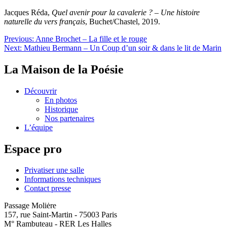
Jacques Réda,
Quel avenir pour la cavalerie ? – Une histoire
naturelle du vers français
, Buchet/Chastel, 2019.
Navigation
Previous:
Anne Brochet – La fille et le rouge
Next:
Mathieu Bermann – Un Coup d’un soir & dans le lit de Marin
de
l’article
La Maison de la Poésie
Découvrir
En photos
Historique
Nos partenaires
L’équipe
Espace pro
Privatiser une salle
Informations techniques
Contact presse
Passage Moliėre
157, rue Saint-Martin - 75003 Paris
M° Rambuteau - RER Les Halles