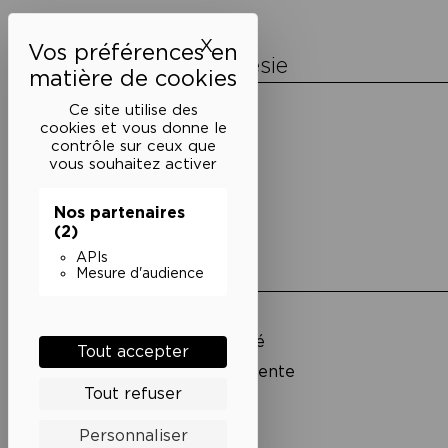
l’article
X
Masquer le bandeau des 
La Maison de la Poésie
Découvrir
Ce site utilise des
En photos
cookies et vous donne le
Historique
contrôle sur ceux que
Nos partenaires
vous souhaitez activer
L’équipe
Nos partenaires
(2)
APIs
Liens utiles
Mesure d'audience
Mentions légales
Politique de confidentialité
Tout accepter
Conditions générales de vente
Tout refuser
Cookies
Personnaliser