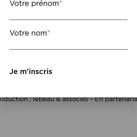
Votre prénom
sfell et Anne-James Chaton présentent un p
 croisent les figures féminines qui ont marq
hard, Claude Cahun, Marylin Monroe, Janis 
venteur d’un monde imaginaire unique, d
Votre nom
carne d’une voix envoûtante, Nosfell brouill
mpositeur et interprète a écrit des chan
rique pour son opéra
Le Lac aux Vélies
pré
lle Pleyel. Nosfell s’est produit dans de n
puis dix ans (Rock en Seine, Printemps de B
Je m'inscris
 a aussi co-composé la musique du specta
orégraphe Philippe Decouflé. Il prépare a
rtie est prévue en 2014.
oduction : lebeau & associés – En partenari