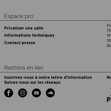
cookies
Espace pro
P
Privatiser une salle
15
Informations techniques
M
St
Contact presse
du
Restons en lien
Inscrivez-vous à notre lettre d’information
N
Suivez-nous sur les réseaux
Facebook
Instagram
YouTube
Soundcloud