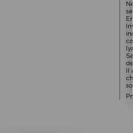
No
se
Er
In
in
co
ly
Sa
de
Il
ch
so
Pr
Navigation
de