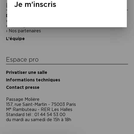
Je m'inscris
La Maison de la Poésie
Découvrir
En photos
Historique
Nos partenaires
L’équipe
Espace pro
Privatiser une salle
Informations techniques
Contact presse
Passage Moliėre
157, rue Saint-Martin - 75003 Paris
M° Rambuteau - RER Les Halles
Standard tél : 01 44 54 53 00
du mardi au samedi de 15h à 18h