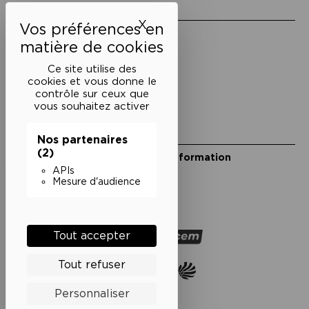
Liens utiles
X
Masquer le bandeau des 
Mentions légales
Politique de confidentialité
Conditions générales de vente
Ce site utilise des
cookies et vous donne le
Cookies
contrôle sur ceux que
vous souhaitez activer
Restons en lien
Nos partenaires
(2)
Inscrivez-vous à notre lettre d’information
Suivez-nous sur les réseaux
APIs
Mesure d'audience
Facebook
Instagram
YouTube
Soundcloud
Nos partenaires
Tout accepter
Tout refuser
Personnaliser